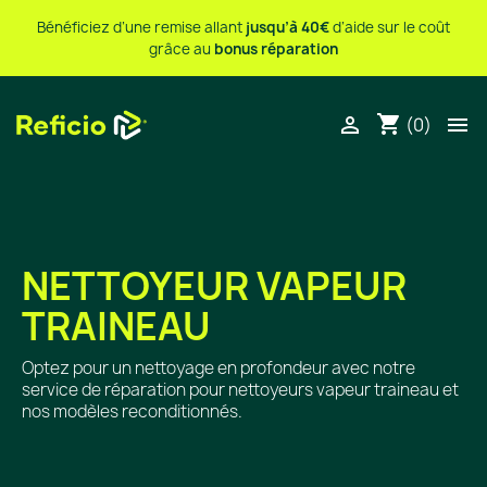
Bénéficiez d’une remise allant
jusqu’à 40€
d’aide sur le coût
grâce au
bonus réparation
shopping_cart


(0)
NETTOYEUR VAPEUR
TRAINEAU
Optez pour un nettoyage en profondeur avec notre
service de réparation pour nettoyeurs vapeur traineau et
nos modèles reconditionnés.