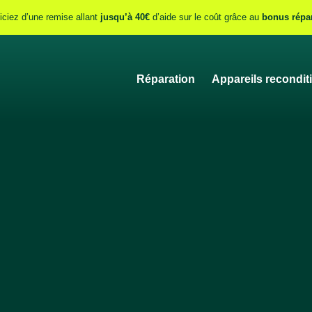
iciez d’une remise allant
jusqu’à 40€
d’aide sur le coût grâce au
bonus répa
Réparation
Appareils recondit