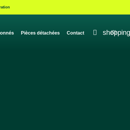
ration

shopping
(0)
ionnés
Pièces détachées
Contact