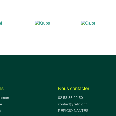
ls
Nous contacter
uisson
02 53 35 22 50
fé
contact@reficio.fr
s
REFICIO NANTES