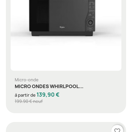
Micro-onde
MICRO ONDES WHIRLPOOL...
139,90 €
à partir de
199.90 € neuf
favorite_border