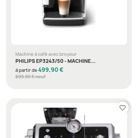
Machine à café avec broyeur
PHILIPS EP3243/50 - MACHINE...
499,90 €
à partir de
699.90 € neuf
favorite_border