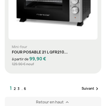
Mini-four
FOUR POSABLE 21 L QFR210...
99,90 €
à partir de
129.90 € neuf
1

Suivant
2
3
…
6
Retour en haut
