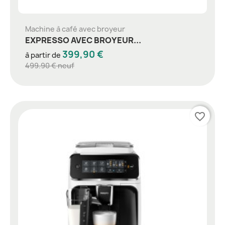
Machine à café avec broyeur
EXPRESSO AVEC BROYEUR...
399,90 €
à partir de
499.90 € neuf
favorite_border