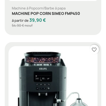
Machine à Popcorn/Barbe à papa
MACHINE POP CORN SIMEO FMP450
39,90 €
à partir de
54.90 € neuf
favorite_border