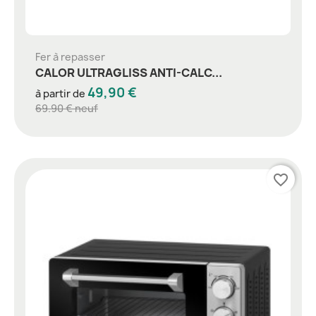
Fer à repasser
CALOR ULTRAGLISS ANTI-CALC...
49,90 €
à partir de
69.90 € neuf
favorite_border