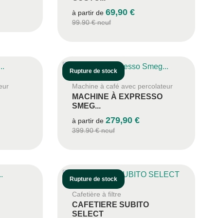
69,90 €
à partir de
99.90 € neuf
Rupture de stock
eur
Machine à café avec percolateur
MACHINE À EXPRESSO
SMEG...
279,90 €
à partir de
399.90 € neuf
Rupture de stock
Cafetière à filtre
CAFETIERE SUBITO
SELECT