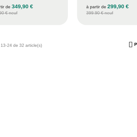
349,90 €
299,90 €
rtir de
à partir de
90 € neuf
399.90 € neuf

P
 13-24 de 32 article(s)