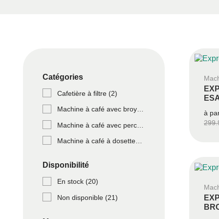
Catégories
Mach
EX
Cafetière à filtre
(2)
ESA
Machine à café avec broyeur
(22)
à pa
299.
Machine à café avec percolateur
(4)
Machine à café à dosettes
(4)
Disponibilité
En stock
(20)
Mach
Non disponible
(21)
EX
BRO