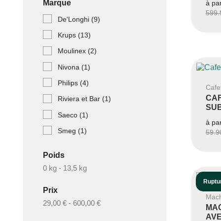
Marque
à pa
599.
De'Longhi
(9)
Krups
(13)
Moulinex
(2)
Nivona
(1)
Philips
(4)
Cafet
CAF
Riviera et Bar
(1)
SUB
Saeco
(1)
à pa
Smeg
(1)
59.9
Poids
0 kg - 13,5 kg
Ruptu
Prix
Mach
29,00 € - 600,00 €
MAC
AVE