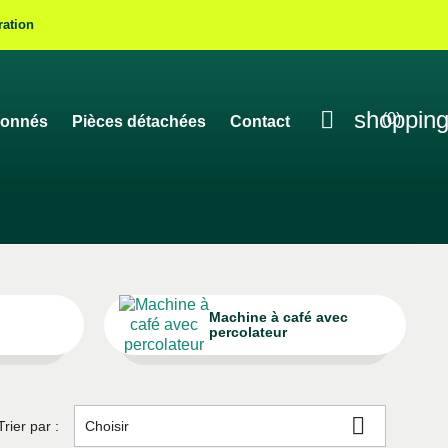
ration

shopping
(0)
ionnés
Pièces détachées
Contact
Machine à café avec
percolateur

Trier par :
Choisir