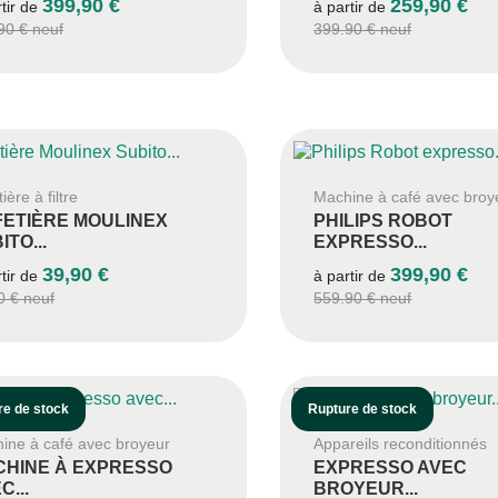
399,90 €
259,90 €
rtir de
à partir de
90 € neuf
399.90 € neuf
ière à filtre
Machine à café avec broy
ETIÈRE MOULINEX
PHILIPS ROBOT
ITO...
EXPRESSO...
39,90 €
399,90 €
rtir de
à partir de
0 € neuf
559.90 € neuf
re de stock
Rupture de stock
ine à café avec broyeur
Appareils reconditionnés
HINE À EXPRESSO
EXPRESSO AVEC
C...
BROYEUR...