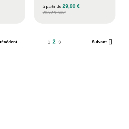
29,90 €
à partir de
39.90 € neuf

2
récédent
Suivant
1
3