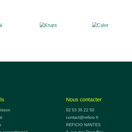
ls
Nous contacter
uisson
02 53 35 22 50
fé
contact@reficio.fr
s
REFICIO NANTES
 reconditionné
2, rue des Pays Bas