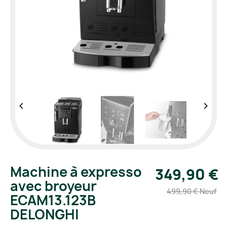


Machine à expresso
349,90 €
avec broyeur
499,90 € Neuf
ECAM13.123B
DELONGHI