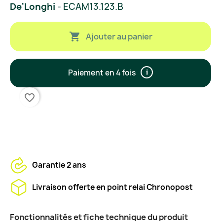
De'Longhi
- ECAM13.123.B

Ajouter au panier
Paiement en 4 fois
i
favorite_border
Garantie 2 ans
Livraison offerte en point relai Chronopost
Fonctionnalités et fiche technique du produit