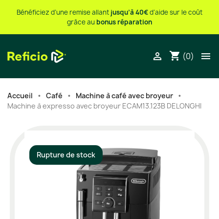
Bénéficiez d’une remise allant
jusqu’à 40€
d’aide sur le coût
grâce au
bonus réparation
shopping_cart


(0)
Accueil
Café
Machine à café avec broyeur
Machine à expresso avec broyeur ECAM13.123B DELONGHI
Rupture de stock