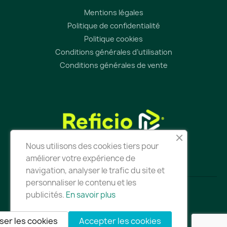
Mentions légales
Politique de confidentialité
Politique cookies
Conditions générales d’utilisation
Conditions générales de vente
Nous utilisons des cookies tiers pour
améliorer votre expérience de
navigation, analyser le trafic du site et
personnaliser le contenu et les
publicités.
En savoir plus
Tous droits réservés - Reficio - 2025
Conception du site par
Astorya
ser les cookies
Accepter les cookies