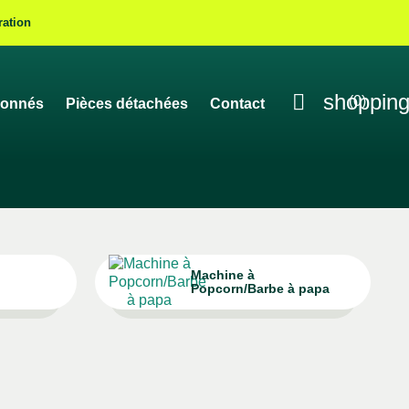
ration

shopping
(0)
ionnés
Pièces détachées
Contact
Machine à
Popcorn/Barbe à papa