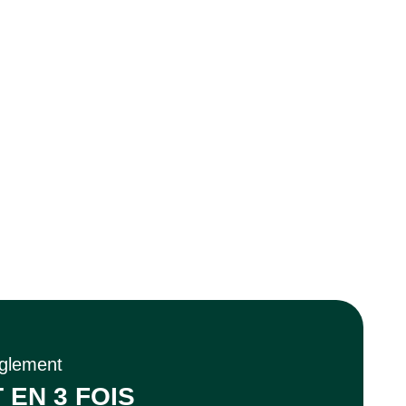
èglement
 EN 3 FOIS