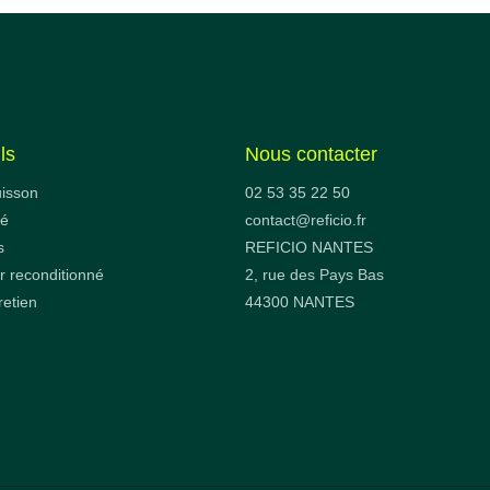
ls
Nous contacter
uisson
02 53 35 22 50
fé
contact@reficio.fr
s
REFICIO NANTES
 reconditionné
2, rue des Pays Bas
retien
44300 NANTES