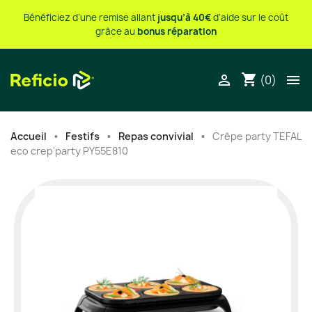
Bénéficiez d’une remise allant
jusqu’à 40€
d’aide sur le coût
grâce au
bonus réparation
shopping_cart


(0)
Accueil
Festifs
Repas convivial
Crêpe party TEFAL
eco crep'party PY55E810