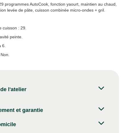
 29 programmes AutoCook, fonction yaourt, maintien au chaud,
tion levée de pâte, cuisson combinée micro-ondes + gril.
cuisson : 29.
vité peinte.
 6.
: Non.
e l'atelier
ment et garantie
omicile