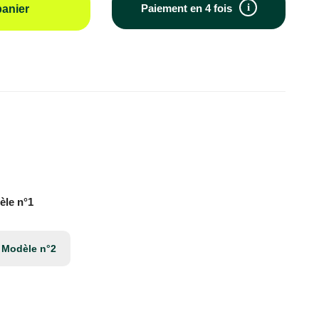
i
Paiement en 4 fois
panier
èle n°1
Modèle n°2