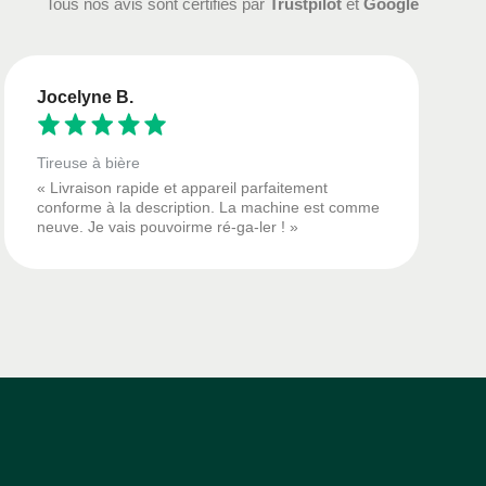
Tous nos avis sont certifiés par
Trustpilot
et
Google
Jocelyne B.
Tireuse à bière
« Livraison rapide et appareil parfaitement
conforme à la description. La machine est comme
neuve. Je vais pouvoirme ré-ga-ler ! »