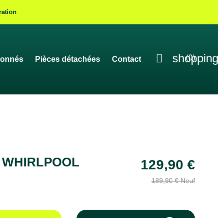
ration

shopping
(0)
ionnés
Pièces détachées
Contact
ll WHIRLPOOL
129,90 €
189,90 € Neuf