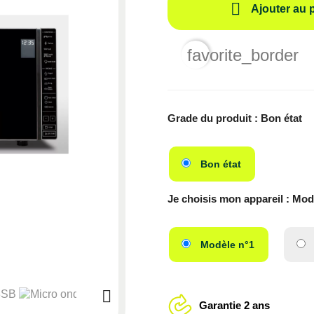

Ajouter au 
favorite_border
Grade du produit : Bon état
Bon état
Je choisis mon appareil : Mod
Modèle n°1

Garantie 2 ans