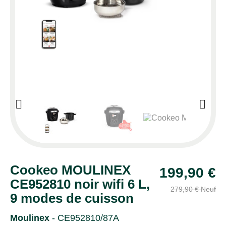


Cookeo MOULINEX
199,90 €
CE952810 noir wifi 6 L,
279,90 € Neuf
9 modes de cuisson
Moulinex
- CE952810/87A