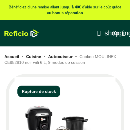
Bénéficiez d’une remise allant
jusqu’à 40€
d’aide sur le coût grâce
au
bonus réparation
shoppin


(0)
Accueil
Cuisine
Autocuiseur
Cookeo MOULINEX
CE952810 noir wifi 6 L, 9 modes de cuisson
Rupture de stock